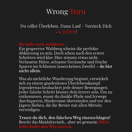
Wrong
Turn
Du willst Überleben. Dann Lauf - Versteck Dich
-
KÄMPFE
!
Ihr habt euch verfahren...
Ein gesperrter Waldweg scheint die perfekte
Abkürzung zu sein. Doch schon nach den ersten
Schritten wird klar: Hier stimmt etwas nicht.
Verlassene Hütte, seltsame Geräusche und frische
Spuren im Schlamm lassen keinen Zweifel –
du bist
nicht allein.
Was als nächtliche Wanderung beginnt, entwickelt
sich zu einem gnadenlosen Überlebenskampf.
Irgendetwas beobachtet jede deiner Bewegungen.
Jeder falsche Schritt könnte dein letzter sein. Um zu
entkommen, musst du dunkle Pfade und Irrwege
durchqueren, Hindernisse überwinden und vor den
Jägern fliehen, die ihr Revier mit allen Mitteln
verteidigen.
Traust du dich, den falschen Weg einzuschlagen?
Betritt das Maislabyrinth… aber sei gewarnt:
Nicht
jeder findet den Weg zurück.